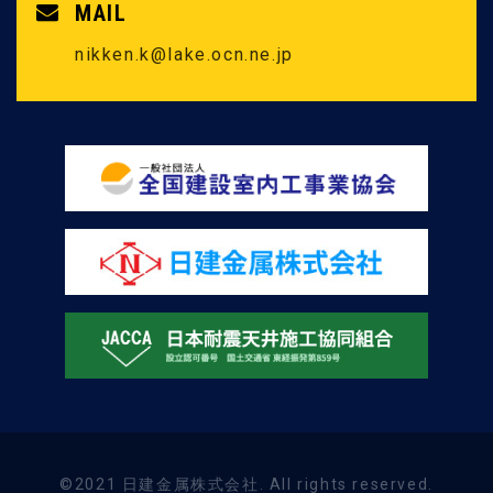
MAIL
nikken.k@lake.ocn.ne.jp
©2021 日建金属株式会社. All rights reserved.